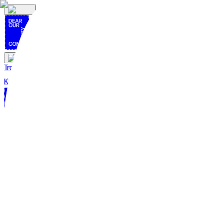
Trang Chủ
Chúng Tôi Cung Cấp
Về Chúng Tôi
Kiến Thức
Người Hướng Dẫn
Cộng Đồng
Media
Liên Hệ
Mở khóa phát triển bền vững cho một cuộc
CHUYÊN MÔN QUỐC TẾ - HIỂU BIẾT ĐỊA PHƯƠNG